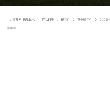
企业官网_德珑磁电
ꄲ
产品列表
ꄲ
磁元件
ꄲ
家电磁元件
ꄲ
DLD2
型电感