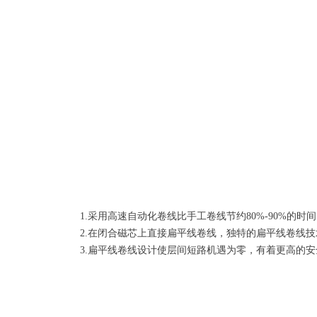
1.采用高速自动化卷线比手工卷线节约80%-90%的时
2.在闭合磁芯上直接扁平线卷线，独特的扁平线卷线
3.扁平线卷线设计使层间短路机遇为零，有着更高的