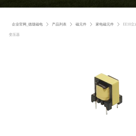
企业官网_德珑磁电
ꄲ
产品列表
ꄲ
磁元件
ꄲ
家电磁元件
ꄲ
EE10
变压器